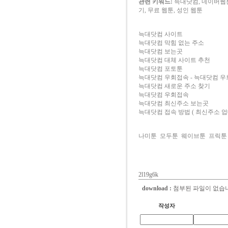
관련 키워드:
늑대닷컴, 네이버웹툰
기, 무료 웹툰, 성인 웹툰
늑대닷컴 사이트
늑대닷컴 막힘 없는 주소
늑대닷컴 보는곳
늑대닷컴 대체 사이트 추천
늑대닷컴 포토툰
늑대닷컴 우회접속 - 늑대닷컴 우
늑대닷컴 새로운 주소 찾기
늑대닷컴 우회접속
늑대닷컴 최신주소 보는곳
늑대닷컴 접속 방법 ( 최신주소 
나미툰
모두툰
웨이브툰
프릭툰
2l19g6k
download :
첨부된 파일이 없습
작성자