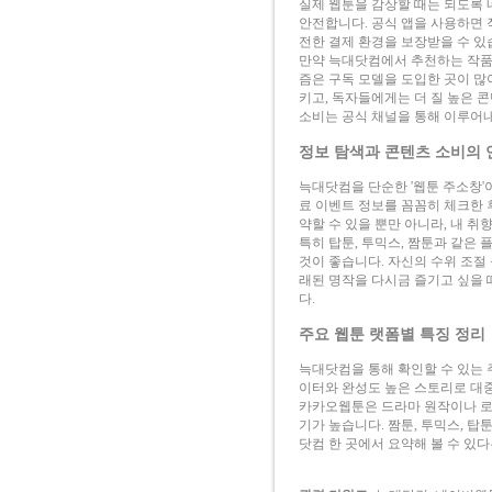
실제 웹툰을 감상할 때는 되도록 
안전합니다. 공식 앱을 사용하면 
전한 결제 환경을 보장받을 수 있
만약 늑대닷컴에서 추천하는 작품이
즘은 구독 모델을 도입한 곳이 많
키고, 독자들에게는 더 질 높은 
소비는 공식 채널을 통해 이루어내
정보 탐색과 콘텐츠 소비의 
늑대닷컴을 단순한 '웹툰 주소창'이
료 이벤트 정보를 꼼꼼히 체크한 
약할 수 있을 뿐만 아니라, 내 취
특히 탑툰, 투믹스, 짬툰과 같은
것이 좋습니다. 자신의 수위 조절
래된 명작을 다시금 즐기고 싶을 
다.
주요 웹툰 랫폼별 특징 정리
늑대닷컴을 통해 확인할 수 있는
이터와 완성도 높은 스토리로 대
카카오웹툰은 드라마 원작이나 로
기가 높습니다. 짬툰, 투믹스, 탑
닷컴 한 곳에서 요약해 볼 수 있