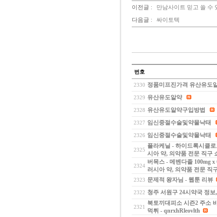
이전글 :
만남사이트 믿고 쓸 수 있
다음글 :
싸이토텍
번호
정품미프진가격 유산유도
2330
유산유도알약
2329
유산유도알약구입방법
2328
임신중절수술및약물낙태
2327
임신중절수술및약물낙태
2326
플라케닐 - 하이드록시클로로퀸
2325
시아 약, 의약품 전문 직구
버목스 - 메벤다졸 100mg 
2324
러시아 약, 의약품 전문 직
문제적 왕자님 - 웹툰 리뷰
2323
청주 서원구 24시약국 정보
2322
북토끼대피소 시즌2 주소 
2321
먹튀 - qnrxhRleovlth