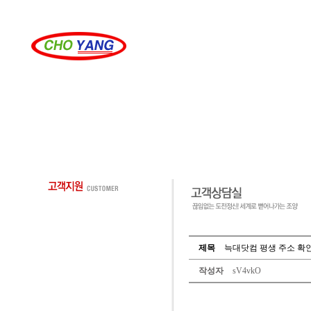
제목
늑대닷컴 평생 주소 확인 -
작성자
sV4vkO