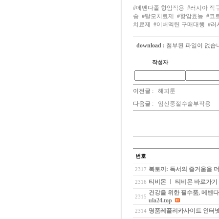
#메벤다졸 항암작용
#러시아 직
송
#탈모치료제
#항암효능
#코
치료제
#이버멕틴 구매대행
#러
download :
첨부된 파일이 없습
작성자
이전글 :
해피툰
다음글 :
임신중절수술부작용
번호
북토끼: 독서의 즐거움을 
2317
티비몬 ㅣ 티비몬 바로가기 
2316
건강을 위한 필수품, 메벤다
2315
ula24.top
명품레플리카사이트 인터넷 
2314