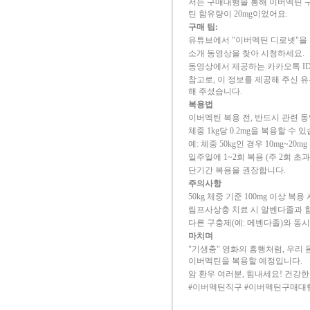
저는 구매대행을 통해 이버멕틴 구
틴 함유량이 20mg이었어요.
구매 팁:
유튜브에서 "이버멕틴 디로넷"을
소개 동영상을 찾아 시청하세요.
동영상에서 제공하는 카카오톡 ID
참고로, 이 정보를 제공해 주신 
해 주셨습니다.
복용법
이버멕틴 복용 전, 반드시 관련 
체중 1kg당 0.2mg을 복용할 수 있습
예: 체중 50kg인 경우 10mg~20m
일주일에 1~2회 복용 (주 2회 초과
단기간 복용을 권장합니다.
주의사항
50kg 체중 기준 100mg 이상 복
림프사상충 치료 시 알벤다졸과 함
다른 구충제(예: 메벤다졸)와 동
마치며
"기생충" 영화의 흥행처럼, 우리
이버멕틴을 복용할 예정입니다.
암 환우 여러분, 힘내세요! 건강한
#이버멕틴직구 #이버멕틴구매대