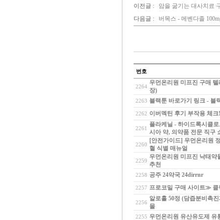
이전글 :
암을 굶기는 대사치료 구충제
다음글 :
버목스 - 메벤다졸 100m
번호
우먼온리원 미프진 구매 텔레
2264
장)
블랙툰 바로가기 링크 - 블랙툰
2263
이버멕틴 후기 부작용 체크! -
2262
플라케닐 - 하이드록시클로로퀸
2261
시아 약, 의약품 전문 직구
[안전가이드] 우먼온리원 정
2260
혈 식별 매뉴얼
우먼온리원 미프진 낙태약물 
2259
추천
공주 24약국 24dirrnr
2258
프로코밀 구매 사이트≫ 클릭 랭
2257
알로홀 50정 (담즙분비촉진제
2256
몰
우먼온리원 유산유도제 유통
2255