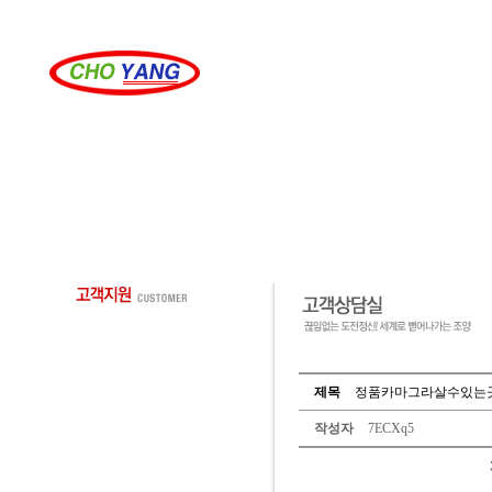
제목
정품카마그라살수있는곳
작성자
7ECXq5