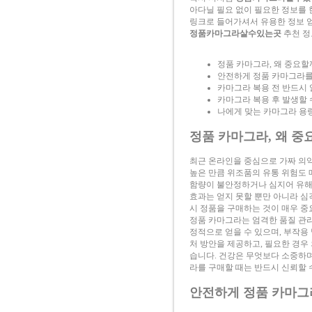
아다닐 필요 없이 필요한 정보를 
링크로 들어가셔서 유용한 정보 
정품카마그라살수있는곳
추천 정
정품 카마그라, 왜 중요할
안전하게 정품 카마그라를
카마그라 복용 전 반드시 
카마그라 복용 후 발생할 
나에게 맞는 카마그라 용
정품 카마그라, 왜 중
최근 온라인을 중심으로 가짜 의약
높은 만큼 위조품의 유통 위험도 
함량이 불안정하거나 심지어 유해
효과는 얻지 못할 뿐만 아니라 심
시 정품을 구매하는 것이 매우 중
정품 카마그라는 엄격한 품질 관리
정적으로 얻을 수 있으며, 부작용
처 방안을 제공하고, 필요한 경우
습니다. 건강은 무엇보다 소중하며
라를 구매할 때는 반드시 신뢰할 
안전하게 정품 카마그