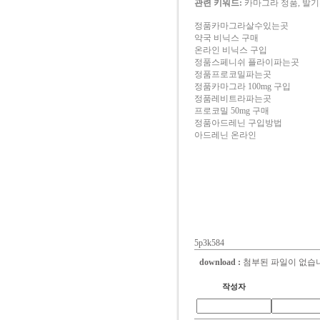
관련 키워드:
카마그라 정품, 발기
정품카마그라살수있는곳
약국 비닉스 구매
온라인 비닉스 구입
정품스페니쉬 플라이파는곳
정품프로코밀파는곳
정품카마그라 100mg 구입
정품레비트라파는곳
프로코밀 50mg 구매
정품아드레닌 구입방법
아드레닌 온라인
5p3k584
download :
첨부된 파일이 없습
작성자