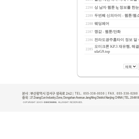
상 남자 웹툰 lg 정보를 한
2290
두번째 신의아이 - 웹툰/웹
2289
웨딩페어
2288
깽값 - 웹툰/만화
2287
전라도광주홈타이 정보 알 수
2286
오미크론 KP.3 재유행, 
2285
ulaG9.top