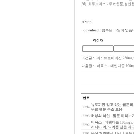
26)
호두코믹스 - 무료웹툰,성인
2l2dqri
download :
첨부된 파일이 없습
작성자
이전글 :
아지트로마이신 250mg 
다음글 :
버목스 - 메벤다졸 100m
번호
뉴토끼만 알고 있는 웹툰의 비
2294
무료 웹툰 주소 모음
허상의 낙인 - 웹툰 미리보
2293
버목스 - 메벤다졸 100mg 
2292
러시아 약, 의약품 전문 직
울산 개인택시 시세ㅣ오늘 
2291