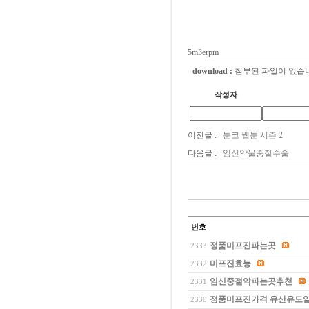
5m3erpm
download :
첨부된 파일이 없습
작성자
이전글 :
툰코 웹툰 시즌 2
다음글 :
임신약물중절수술
번호
정품미프진파는곳
2333
미프진효능
2332
임신중절약파는곳추천
2331
정품미프진가격 유산유도
2330