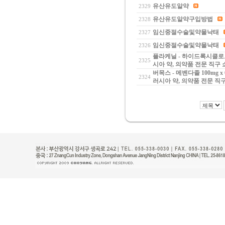
유산유도알약
2329
유산유도알약구입방법
2328
임신중절수술및약물낙태
2327
임신중절수술및약물낙태
2326
플라케닐 - 하이드록시클로로퀸
2325
시아 약, 의약품 전문 직구
버목스 - 메벤다졸 100mg 
2324
러시아 약, 의약품 전문 직