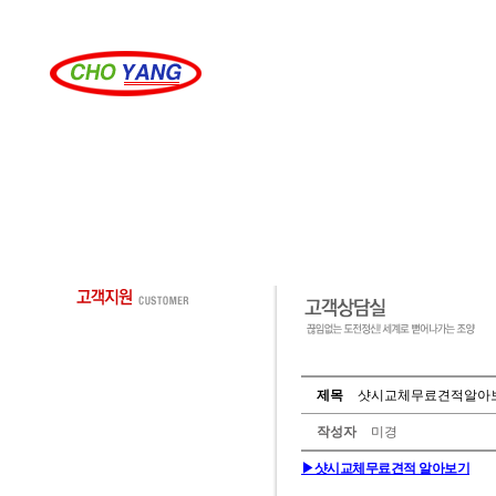
제목
샷시교체무료견적알아
작성자
미경
▶샷시교체무료견적 알아보기