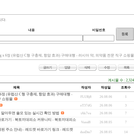
구샷시교채,,서초구샷시교채 ,강남샷시교채 ,송파 샷시교채 ,강동구샷
성북구샷시교채,해운대,잠실샷시교채
니다.
내용
비밀번호
g x 6정 (유럽산 C형 구충제, 항암 효과) 구매대행 - 러시아 약, 의약품 전문 직구 쇼핑몰
게시물 수 : 2,324
제목
작성자
작성일
조회수
x 6정 (유럽산 C형 구충제, 항암 효과) 구매대행 -
FLURj8
26.08.06
1
구 쇼핑몰
oT37dG
26.08.06
3
, 알아두면 쓸모 있는 실시간 확인 방법
iAk7vu
26.08.06
7
바로가기 - 북토끼대피소 커뮤니티 - 북토끼대피소
Vunsl8
26.08.05
7
된 주소 안내) - 레드캣 바로가기 링크 - 레드캣
dusDm7
26.08.05
14