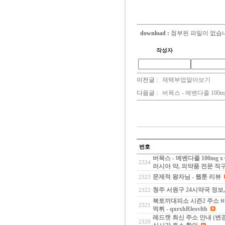
등포,,동작구샷시교채,관악
교채,종로,중구샷시교채,
download :
첨부된 파일이 없습
작성자
이전글 :
재택부업알아보기
다음글 :
버목스 - 메벤다졸 100m
번호
버목스 - 메벤다졸 100mg 
2324
러시아 약, 의약품 전문 직
문제적 왕자님 - 웹툰 리뷰
2323
청주 서원구 24시약국 정보
2322
북토끼대피소 시즌2 주소 
2321
먹튀 - qnrxhRleovlth
레드캣 최신 주소 안내 (변경
2320