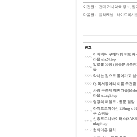
이전글 :
건대 24시약국 정보, 
다음글 :
플라케닐 - 하이드록시클로
번호
이버멕틴 구매대행 방법과 복
2225
라몰 ula24.top
알로홀 50정 (담즙분비촉진제
2224
몰
악녀는 집으로 돌아가고 싶습
2223
Q. 독서동아리 이름 추천좀
2222
사람 구충제 메벤다졸(Meben
2221
라몰 uLag9.top
영광의 해일로 - 웹툰 결말
2220
아지트로마이신 250mg x 6
2219
구 쇼핑몰
신종코로나바이러스(SARS-C
2218
ulag9.top
협의이혼 절차
2217