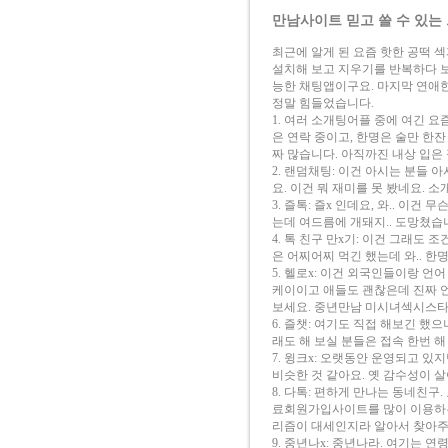
만남사이트 믿고 쓸 수 있는 
최근에 알게 된 요즘 핫한 공떡
설치해 보고 지우기를 반복하다 보니 
능한 채팅앱이구요. 마지막 연애한
정말 힘들었습니다.
1. 여러 소개팅어플 중에 여긴 요
은 연락 중이고, 한명은 술만 한잔
짜 많습니다. 아직까진 내상 입은 
2. 랜덤채팅: 이건 아시는 분들
요. 이건 뭐 재미를 못 봤네요. 
3. 즐톡: 즐x 인데요, 와.. 이
는데 여드름에 개돼지.. 도망쳤
4. 톡 친구 만x기: 이건 그래도 
은 어찌어찌 먹긴 했는데 와.. 한
5. 헬로x: 이건 외국인들이랑 언
케이이고 애들도 괜찮은데 진짜 언
보세요. 중년만남 미시녀섹시스타
6. 즐챗: 여기도 직접 해보긴 했
래도 해 보실 분들은 접속 한번 해
7. 윙크x: 오랫동안 운영되고 
비슷한 것 같아요. 옛 감수성이 
8. 다톡: 편하게 만나는 동네친
료회원가입사이트를 많이 이용하는
리즘이 대세인지라 알아서 찾아주
9. 중년나x: 중년나라. 여기는 