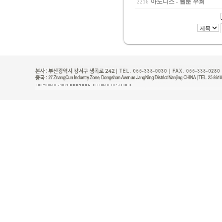
아도니스 - 웹툰 우희
2216