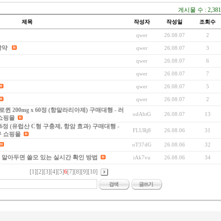
게시물 수 : 2,381
제목
작성자
작성일
조회수
qwer
26.08.07
2
알약
qwer
26.08.07
3
qwer
26.08.07
6
qwer
26.08.07
7
qwer
26.08.07
5
qwer
26.08.07
2
 200mg x 60정 (항말라리아제) 구매대행 - 러
odAbtG
26.08.07
13
 쇼핑몰
x 6정 (유럽산 C형 구충제, 항암 효과) 구매대행 -
FLURj8
26.08.06
31
구 쇼핑몰
oT37dG
26.08.06
32
, 알아두면 쓸모 있는 실시간 확인 방법
iAk7vu
26.08.06
34
[1]
[2]
[3]
[4]
[5]
6
[7]
[8]
[9]
[10]