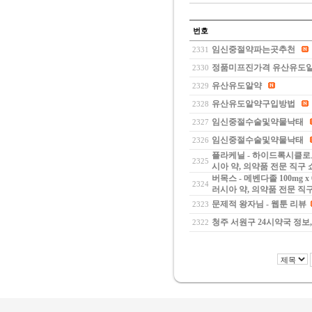
번호
임신중절약파는곳추천
2331
정품미프진가격 유산유도
2330
유산유도알약
2329
유산유도알약구입방법
2328
임신중절수술및약물낙태
2327
임신중절수술및약물낙태
2326
플라케닐 - 하이드록시클로로퀸
2325
시아 약, 의약품 전문 직구
버목스 - 메벤다졸 100mg 
2324
러시아 약, 의약품 전문 직
문제적 왕자님 - 웹툰 리뷰
2323
청주 서원구 24시약국 정보
2322