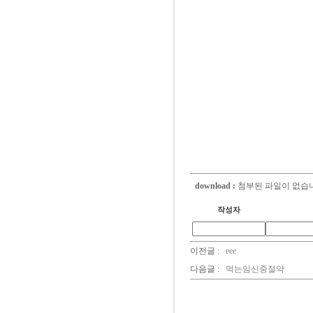
download :
첨부된 파일이 없습
작성자
이전글 :
eee
다음글 :
먹는임신중절약