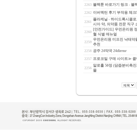
블랙툰 바로가기 링크 - 블랙툰
2263
이버멕틴 후기 부작용 체크! -
2262
플라케닐 - 하이드록시클로로퀸
2261
시아 약, 의약품 전문 직구
[안전가이드] 우먼온리원 정
2260
혈 식별 매뉴얼
우먼온리원 미프진 낙태약물 
2259
추천
공주 24약국 24dirrnr
2258
프로코밀 구매 사이트≫ 클릭 랭
2257
알로홀 50정 (담즙분비촉진제
2256
몰