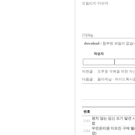
프릴리지 카피약
17d3fqi
download :
첨부된 파일이 없습
작성자
이전글 :
조루증 극복을 위한 자신
다음글 :
플라케닐 - 하이드록시클로
번호
원치 않는 임신 조기 발견 
2265
법
우먼온리원 미프진 구매 텔레
2264
장)