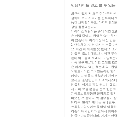
만남사이트 믿고 쓸 수 있는 
최근에 알게 된 요즘 핫한 공떡
설치해 보고 지우기를 반복하다 보니 
능한 채팅앱이구요. 마지막 연애한
정말 힘들었습니다.
1. 여러 소개팅어플 중에 여긴 요
은 연락 중이고, 한명은 술만 한잔
짜 많습니다. 아직까진 내상 입은 
2. 랜덤채팅: 이건 아시는 분들
요. 이건 뭐 재미를 못 봤네요. 
3. 즐톡: 즐x 인데요, 와.. 이
는데 여드름에 개돼지.. 도망쳤
4. 톡 친구 만x기: 이건 그래도 
은 어찌어찌 먹긴 했는데 와.. 한
5. 헬로x: 이건 외국인들이랑 언
케이이고 애들도 괜찮은데 진짜 언
보세요. 중년만남 미시녀섹시스타
6. 즐챗: 여기도 직접 해보긴 했
래도 해 보실 분들은 접속 한번 해
7. 윙크x: 오랫동안 운영되고 
비슷한 것 같아요. 옛 감수성이 
8. 다톡: 편하게 만나는 동네친
료회원가입사이트를 많이 이용하는
리즘이 대세인지라 알아서 찾아주
9. 중년나x: 중년나라. 여기는 