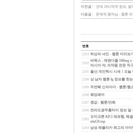
이전글 :
건대 24시약국 정보, 
다음글 :
문제적 왕자님 - 웹툰 
번호
허상의 낙인 - 웹툰 미리보
2293
버목스 - 메벤다졸 100mg 
2292
러시아 약, 의약품 전문 직
울산 개인택시 시세ㅣ오늘 
2291
상 남자 웹툰 lg 정보를 한
2290
두번째 신의아이 - 웹툰/웹
2289
웨딩페어
2288
깽값 - 웹툰/만화
2287
전라도광주홈타이 정보 알 수
2286
오미크론 KP.3 재유행, 
2285
ulaG9.top
남성 레플리카 최고의 아이
2284