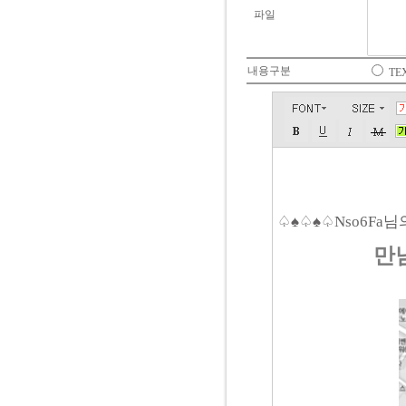
파일
내용구분
TE
♤♠♤♠♤Nso6Fa
만남