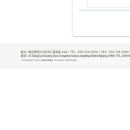
평아파트샷시교
비용,아파트샷
아파트샷시수리
시교체비용,샷
시수리,부산샷
리,원주샷시수
란다샷시교체비
용,34평샷시
가샷시가격,24
시가격,샷시견
격,샷시문수리
광주샷시저렴한
샷시저렴한곳,
샷시교체,부산
교채,대전샷시
창원샷시교채,
샷시교채,안산
양 샷시교채,천
의정부샷시교채,
원주,김포,익산,