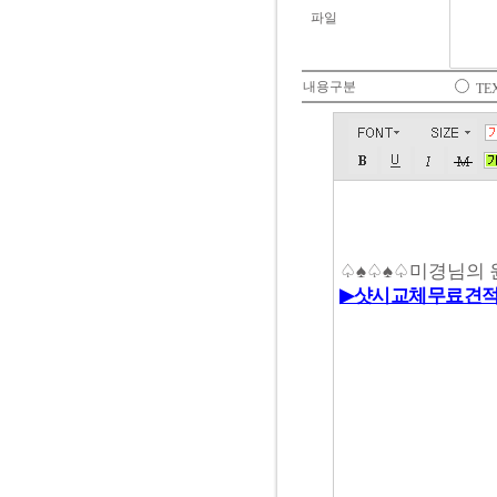
파일
내용구분
TE
♤♠♤♠♤미경님의 
▶샷시교체무료견적
창호교체,베란
체,아파트거실
창호체비용,아
용,빌라샤시견
택샤시비용,샤
다샷시교체비용
샷시교체비용,